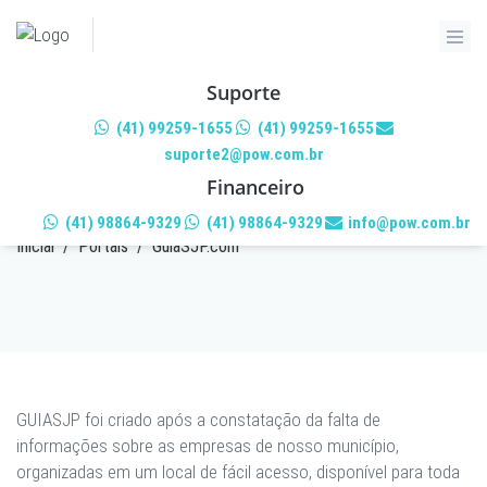
Suporte
(41) 99259-1655
(41) 99259-1655
suporte2@pow.com.br
GUIASJP.COM
Financeiro
(41) 98864-9329
(41) 98864-9329
info@pow.com.br
Inicial
/
Portais
/
GuiaSJP.com
GUIASJP foi criado após a constatação da falta de
informações sobre as empresas de nosso município,
organizadas em um local de fácil acesso, disponível para toda