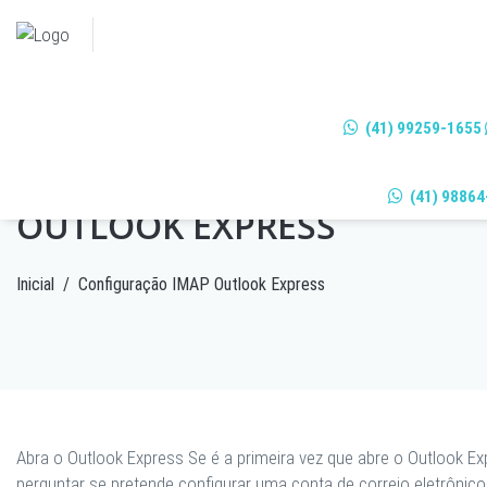
(41) 99259-1655
CONFIGURAÇÃO IMAP
(41) 98864
OUTLOOK EXPRESS
Inicial
/
Configuração IMAP Outlook Express
Abra o Outlook Express
Se é a primeira vez que abre o Outlook Exp
perguntar se pretende configurar uma conta de correio eletrônico