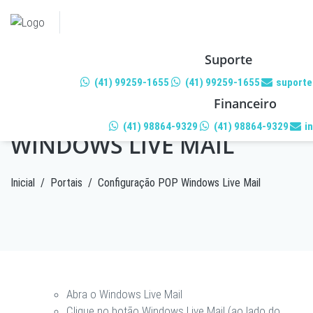
Suporte
(41) 99259-1655
(41) 99259-1655
suporte
Financeiro
CONFIGURAÇÃO POP
(41) 98864-9329
(41) 98864-9329
i
WINDOWS LIVE MAIL
Inicial
/
Portais
/
Configuração POP Windows Live Mail
Abra o Windows Live Mail
Clique no botão
Windows Live Mail
(ao lado do