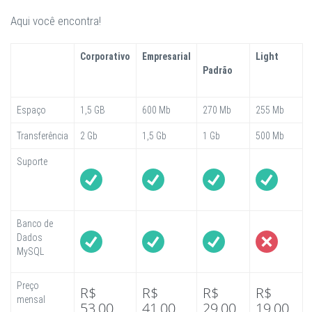
Aqui você encontra!
Corporativo
Empresarial
Light
Padrão
Espaço
1,5 GB
600 Mb
270 Mb
255 Mb
Transferência
2 Gb
1,5 Gb
1 Gb
500 Mb
Suporte
Banco de
Dados
MySQL
Preço
R$
R$
R$
R$
mensal
53,00
41,00
29,00
19,00