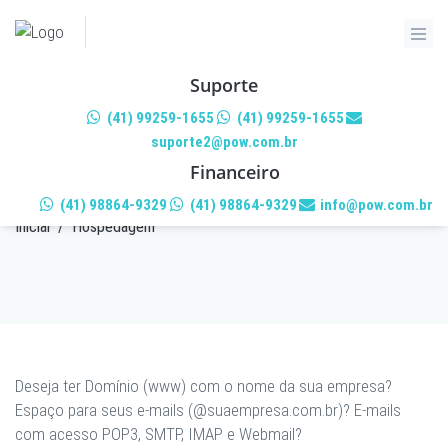
Suporte
(41) 99259-1655
(41) 99259-1655
suporte2@pow.com.br
HOSPEDAGEM
Financeiro
(41) 98864-9329
(41) 98864-9329
info@pow.com.br
Inicial
/
Hospedagem
Deseja ter Domínio (www) com o nome da sua empresa?
Espaço para seus e-mails (@suaempresa.com.br)? E-mails
com acesso POP3, SMTP, IMAP e Webmail?