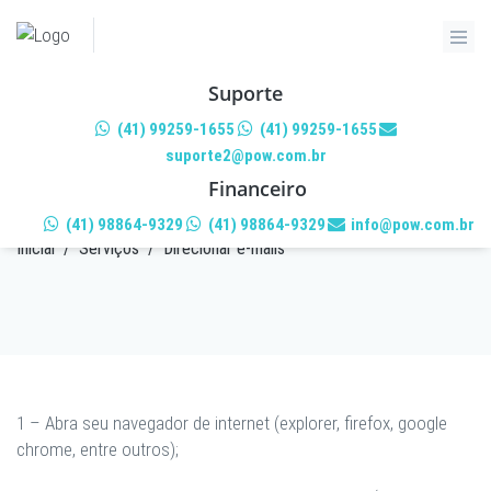
Suporte
(41) 99259-1655
(41) 99259-1655
suporte2@pow.com.br
DIRECIONAR E-MAILS
Financeiro
(41) 98864-9329
(41) 98864-9329
info@pow.com.br
Inicial
/
Serviços
/
Direcionar e-mails
1 – Abra seu navegador de internet (explorer, firefox, google
chrome, entre outros);